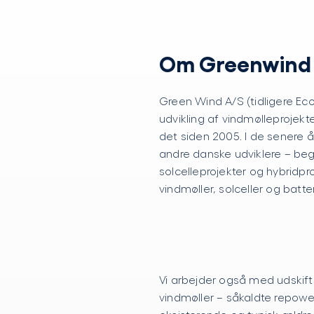
Om Greenwind
Green Wind A/S (tidligere Ec
udvikling af vindmølleprojekt
det siden 2005. I de senere 
andre danske udviklere – be
solcelleprojekter og hybridpr
vindmøller, solceller og batte
Vi arbejder også med udskift
vindmøller – såkaldte repowe