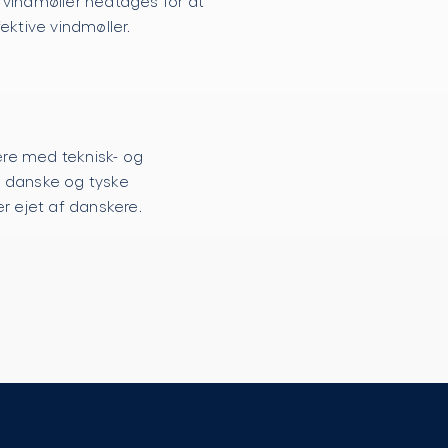
 vindmøller nedtages for at
ektive vindmøller.
re med teknisk- og
f danske og tyske
er ejet af danskere.