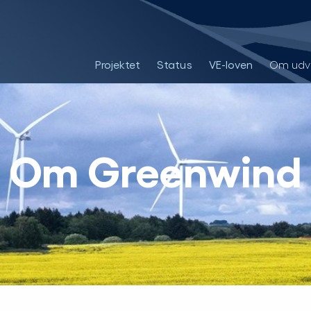
Projektet
Status
VE-loven
Om udvi
Om Greenwind