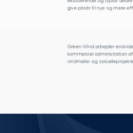
eksisterende og typisk ældre
give plads til nye og mere eff
Green Wind arbejder endvide
kommerciel administration a
vindmølle- og solcelleprojekt