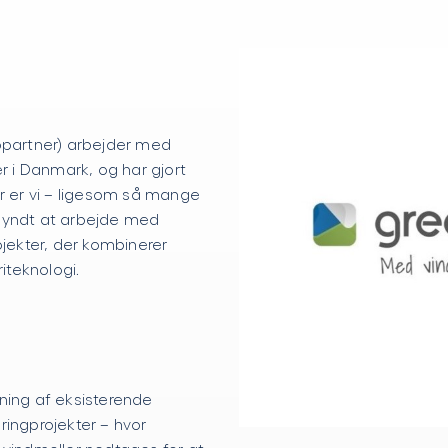
opartner) arbejder med
er i Danmark, og har gjort
år er vi – ligesom så mange
gyndt at arbejde med
ojekter, der kombinerer
riteknologi.
ning af eksisterende
ringprojekter – hvor